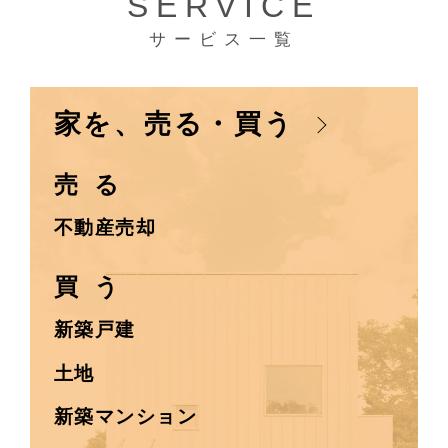
SERVICE
サービス一覧
家を、売る・買う
売 る
不動産売却
買 う
新築戸建
土地
新築マンション