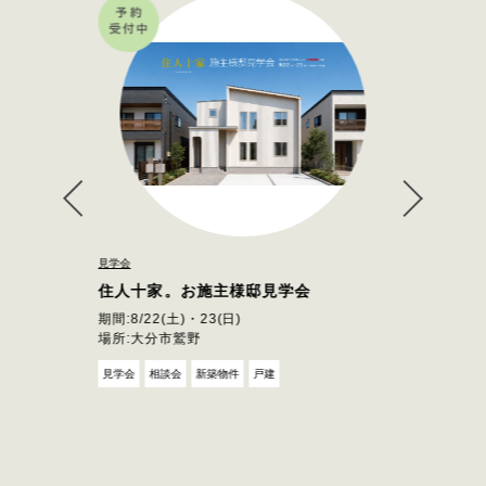
見学会
住人十家。お施主様邸見学会
期間:
8/22(土)・23(日)
場所:
大分市鷲野
見学会
相談会
新築物件
戸建