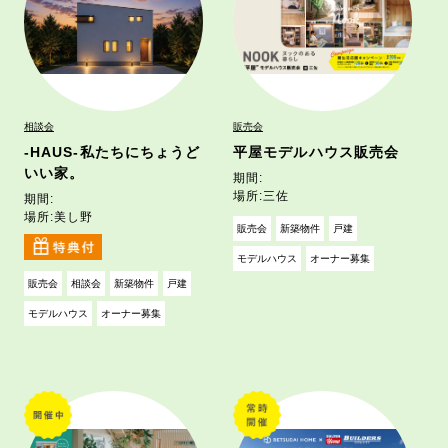
相談会
販売会
‐HAUS‐私たちにちょうど
平屋モデルハウス販売会
いい家。
期間:
場所:
三佐
期間:
場所:
美し野
販売会
新築物件
戸建
モデルハウス
オーナー募集
販売会
相談会
新築物件
戸建
モデルハウス
オーナー募集