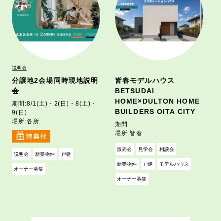
説明会
分譲地2会場同時現地説明
皆春モデルハウス
会
BETSUDAI
HOME×DULTON HOME
期間:
8/1(土)・2(日)・8(土)・
BUILDERS OITA CITY
9(日)
場所:
各所
期間:
場所:
皆春
販売会
見学会
相談会
説明会
新築物件
戸建
新築物件
戸建
モデルハウス
オーナー募集
オーナー募集